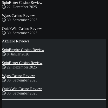
SpinBetter Casino Review
22. Dezember 2025
Wyns Casino Review
30. September 2025
QuickWin Casino Review
30. September 2025
Aktuelle Reviews
SpinEmpire Casino Review
8. Januar 2026
SpinBetter Casino Review
22. Dezember 2025
Wyns Casino Review
30. September 2025
QuickWin Casino Review
30. September 2025