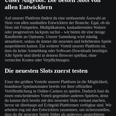
allen Entwicklern
Auf unserer Plattform findest du eine umfassende Auswahl an
Slots von allen namhaften Entwicklern der Branche. Egal, ob du
Slots mit Freispielen, Multiplikatoren, kaskadierenden Walzen
oder progressiven Jackpots suchst – wir bieten dir eine riesige
Bandbreite an Optionen. Unsere Sammlung wird ständig
aktualisiert, sodass du immer die neuesten und beliebtesten Spiele
ausprobieren kannst. Ein weiterer Vorteil unserer Plattform ist,
dass du keine Anmeldung oder Software-Downloads benötigst.
Alle Spiele sind direkt in deinem Browser spielbar, ohne
versteckte Kosten oder Verpflichtungen.
Die neuesten Slots zuerst testen
Einer der größten Vorteile unserer Plattform ist die Möglichkeit,
brandneue Spielautomaten bereits vor ihrer offiziellen
Veröffentlichung in Online-Casinos zu spielen. Dadurch hast du
einen entscheidenden Vorteil gegenüber anderen Spielern, denn
du kannst dich bereits mit den neuesten Slots vertraut machen,
bevor sie überhaupt auf Echtgeld-Plattformen verfügbar sind. Wir
arbeiten eng mit den Entwicklern zusammen, um sicherzustellen,
dass du die neuesten Spiele früher als anderswo ausprobieren