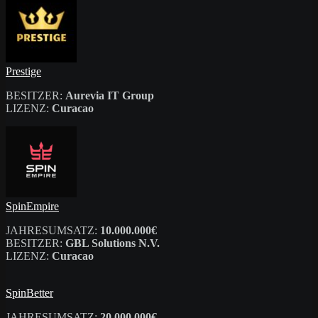
Prestige
BESITZER:
Aurevia IT Group
LIZENZ:
Curacao
SpinEmpire
JAHRESUMSATZ:
10.000.000€
BESITZER:
GBL Solutions N.V.
LIZENZ:
Curacao
SpinBetter
JAHRESUMSATZ:
20.000.000€