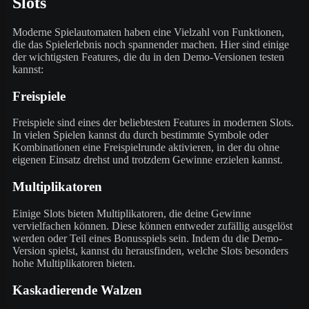
Slots
Moderne Spielautomaten haben eine Vielzahl von Funktionen,
die das Spielerlebnis noch spannender machen. Hier sind einige
der wichtigsten Features, die du in den Demo-Versionen testen
kannst:
Freispiele
Freispiele sind eines der beliebtesten Features in modernen Slots.
In vielen Spielen kannst du durch bestimmte Symbole oder
Kombinationen eine Freispielrunde aktivieren, in der du ohne
eigenen Einsatz drehst und trotzdem Gewinne erzielen kannst.
Multiplikatoren
Einige Slots bieten Multiplikatoren, die deine Gewinne
vervielfachen können. Diese können entweder zufällig ausgelöst
werden oder Teil eines Bonusspiels sein. Indem du die Demo-
Version spielst, kannst du herausfinden, welche Slots besonders
hohe Multiplikatoren bieten.
Kaskadierende Walzen