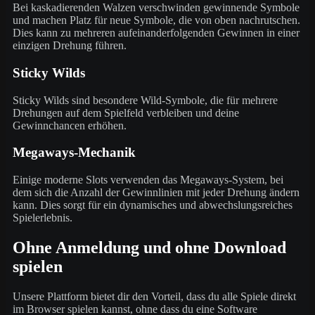
Bei kaskadierenden Walzen verschwinden gewinnende Symbole
und machen Platz für neue Symbole, die von oben nachrutschen.
Dies kann zu mehreren aufeinanderfolgenden Gewinnen in einer
einzigen Drehung führen.
Sticky Wilds
Sticky Wilds sind besondere Wild-Symbole, die für mehrere
Drehungen auf dem Spielfeld verbleiben und deine
Gewinnchancen erhöhen.
Megaways-Mechanik
Einige moderne Slots verwenden das Megaways-System, bei
dem sich die Anzahl der Gewinnlinien mit jeder Drehung ändern
kann. Dies sorgt für ein dynamisches und abwechslungsreiches
Spielerlebnis.
Ohne Anmeldung und ohne Download
spielen
Unsere Plattform bietet dir den Vorteil, dass du alle Spiele direkt
im Browser spielen kannst, ohne dass du eine Software