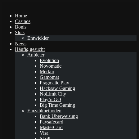
Home
Casinos
Bonis
Slots
Entwickler
News
Häufig gesucht
Anbieter
Evolution
Novomatic
Merkur
Gamomat
Pragmatic Play
Hacksaw Gaming
NoLimit City
Play’n GO
Big Time Gaming
Einzahlmethoden
Bank Überweisung
Paysafecard
MasterCard
Visa
Skrill