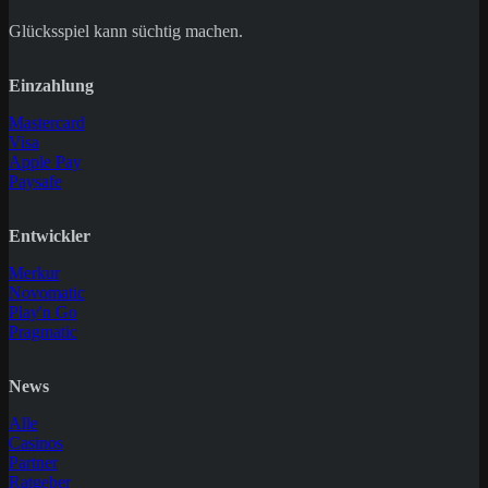
Glücksspiel kann süchtig machen.
Einzahlung
Mastercard
Visa
Apple Pay
Paysafe
Entwickler
Merkur
Novomatic
Play'n Go
Pragmatic
News
Alle
Casinos
Partner
Ratgeber