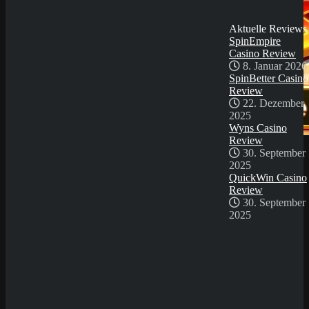
30. September
2025
Aktuelle Reviews
SpinEmpire
Casino Review
8. Januar 2026
SpinBetter Casino
Review
22. Dezember
2025
Wyns Casino
Review
Demo Spiel
30. September
2025
QuickWin Casino
Review
30. September
2025