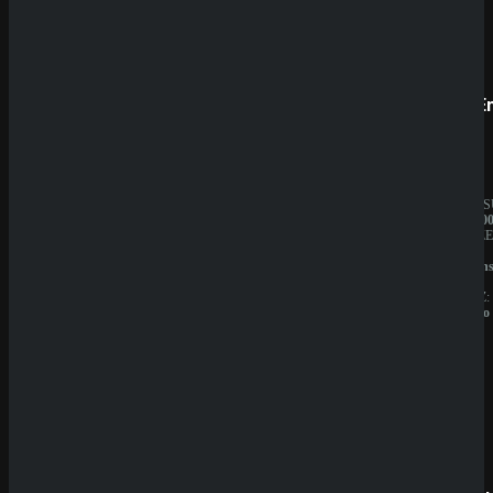
Prestige
SpinE
BESITZER:
JAHRES
Aurevia
10.000.0
IT
BESITZE
Group
GBL
LIZENZ:
Solution
Curacao
N.V.
LIZENZ:
Curacao