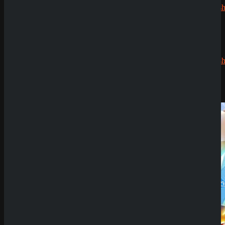
CryptoRush
Having issues with
Bear Patrol
?
200% bis
zu 2.500€
Robert99
zu
CryptoRush
200% bis
Submit
zu 2.500€
Sicher dir einen 100% Bonus bis 500€ und spiele
Bear Patrol
Try Our Featured Games
News
SpinEmpire Casino
Review
8. Januar 2026
SpinBetter Casino
Review
22. Dezember
2025
Wyns Casino Revie
30. September
2025
QuickWin Casino
Review