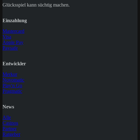
Glücksspiel kann süchtig machen.
Einzahlung
Mastercard
Visa
Apple Pay
Paysafe
Entwickler
Merkur
Novomatic
Play'n Go
Pragmatic
News
Alle
Casinos
Partner
Ratgeber