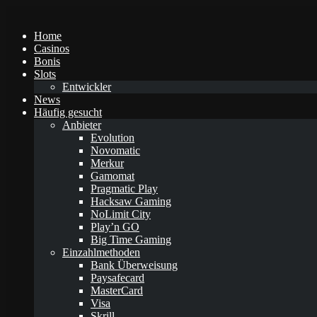
Home
Casinos
Bonis
Slots
Entwickler
News
Häufig gesucht
Anbieter
Evolution
Novomatic
Merkur
Gamomat
Pragmatic Play
Hacksaw Gaming
NoLimit City
Play’n GO
Big Time Gaming
Einzahlmethoden
Bank Überweisung
Paysafecard
MasterCard
Visa
Skrill