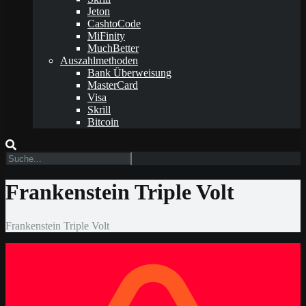
Jeton
CashtoCode
MiFinity
MuchBetter
Auszahlmethoden
Bank Überweisung
MasterCard
Visa
Skrill
Bitcoin
Frankenstein Triple Volt
Frankenstein Triple Volt