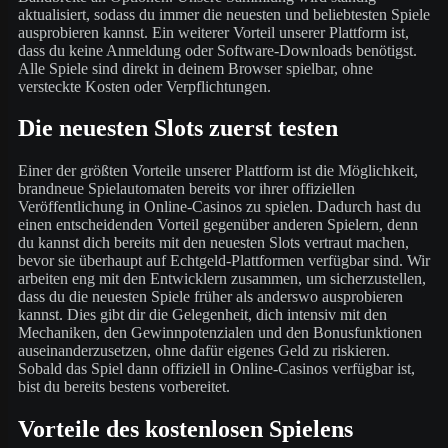
aktualisiert, sodass du immer die neuesten und beliebtesten Spiele
ausprobieren kannst. Ein weiterer Vorteil unserer Plattform ist,
dass du keine Anmeldung oder Software-Downloads benötigst.
Alle Spiele sind direkt in deinem Browser spielbar, ohne
versteckte Kosten oder Verpflichtungen.
Die neuesten Slots zuerst testen
Einer der größten Vorteile unserer Plattform ist die Möglichkeit,
brandneue Spielautomaten bereits vor ihrer offiziellen
Veröffentlichung in Online-Casinos zu spielen. Dadurch hast du
einen entscheidenden Vorteil gegenüber anderen Spielern, denn
du kannst dich bereits mit den neuesten Slots vertraut machen,
bevor sie überhaupt auf Echtgeld-Plattformen verfügbar sind. Wir
arbeiten eng mit den Entwicklern zusammen, um sicherzustellen,
dass du die neuesten Spiele früher als anderswo ausprobieren
kannst. Dies gibt dir die Gelegenheit, dich intensiv mit den
Mechaniken, den Gewinnpotenzialen und den Bonusfunktionen
auseinanderzusetzen, ohne dafür eigenes Geld zu riskieren.
Sobald das Spiel dann offiziell in Online-Casinos verfügbar ist,
bist du bereits bestens vorbereitet.
Vorteile des kostenlosen Spielens