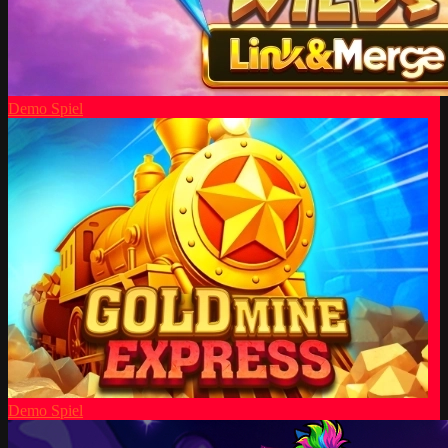
Demo Spiel
Demo Spiel