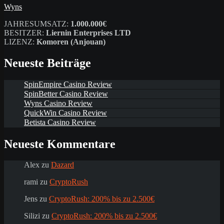
Wyns
JAHRESUMSATZ:
1.000.000€
BESITZER:
Liernin Enterprises LTD
LIZENZ:
Komoren (Anjouan)
Neueste Beiträge
SpinEmpire Casino Review
SpinBetter Casino Review
Wyns Casino Review
QuickWin Casino Review
Betista Casino Review
Neueste Kommentare
Alex
zu
Dazard
rami
zu
CryptoRush
Jens
zu
CryptoRush: 200% bis zu 2.500€
Silizi
zu
CryptoRush: 200% bis zu 2.500€