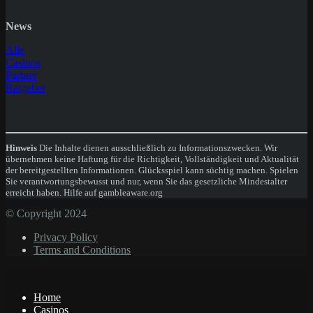
News
Alle
Casinos
Partner
Ratgeber
Hinweis
Die Inhalte dienen ausschließlich zu Informationszwecken. Wir
übernehmen keine Haftung für die Richtigkeit, Vollständigkeit und Aktualität
der bereitgestellten Informationen. Glücksspiel kann süchtig machen. Spielen
Sie verantwortungsbewusst und nur, wenn Sie das gesetzliche Mindestalter
erreicht haben. Hilfe auf gambleaware.org
© Copyright 2024
Privacy Policy
Terms and Conditions
Home
Casinos