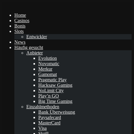
Home
Casinos
Bonis
Slots
Entwickler
News
Häufig gesucht
Anbieter
Evolution
Novomatic
Merkur
Gamomat
Pragmatic Play
Hacksaw Gaming
NoLimit City
Play’n GO
Big Time Gaming
Einzahlmethoden
Bank Überweisung
Paysafecard
MasterCard
Visa
Skrill