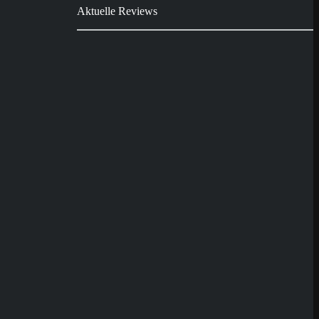
Aktuelle Reviews