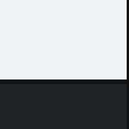
Suchen
Suchen
Neue Casinos
Prestige