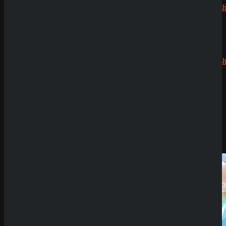
CryptoRush
200% bis
zu 2.500€
Echtgeldmodus
Robert99
Demoversion
zu
Having issues with
Golden Sheriff Wilds
?
CryptoRush
200% bis
zu 2.500€
News
SpinEmpire Casino
Submit
Review
Sicher dir einen 100% Bonus bis 500€ und spiele
8. Januar 2026
Golden Sheriff Wilds
SpinBetter Casino
Try Our Featured Games
Review
22. Dezember
2025
Wyns Casino Revie
30. September
2025
QuickWin Casino
Review