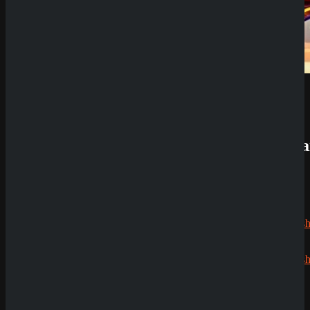
Review
QuickWin
Casino
Review
Betista
Casino
Review
Neueste
Kommenta
Alex
zu
Dazard
rami
zu
CryptoRus
Jens
zu
CryptoRush
200% bis
zu 2.500€
Silizi
zu