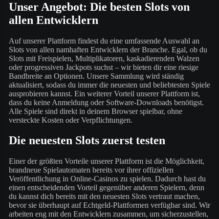
Unser Angebot: Die besten Slots von
allen Entwicklern
Auf unserer Plattform findest du eine umfassende Auswahl an
Slots von allen namhaften Entwicklern der Branche. Egal, ob du
Slots mit Freispielen, Multiplikatoren, kaskadierenden Walzen
oder progressiven Jackpots suchst – wir bieten dir eine riesige
Bandbreite an Optionen. Unsere Sammlung wird ständig
aktualisiert, sodass du immer die neuesten und beliebtesten Spiele
ausprobieren kannst. Ein weiterer Vorteil unserer Plattform ist,
dass du keine Anmeldung oder Software-Downloads benötigst.
Alle Spiele sind direkt in deinem Browser spielbar, ohne
versteckte Kosten oder Verpflichtungen.
Die neuesten Slots zuerst testen
Einer der größten Vorteile unserer Plattform ist die Möglichkeit,
brandneue Spielautomaten bereits vor ihrer offiziellen
Veröffentlichung in Online-Casinos zu spielen. Dadurch hast du
einen entscheidenden Vorteil gegenüber anderen Spielern, denn
du kannst dich bereits mit den neuesten Slots vertraut machen,
bevor sie überhaupt auf Echtgeld-Plattformen verfügbar sind. Wir
arbeiten eng mit den Entwicklern zusammen, um sicherzustellen,