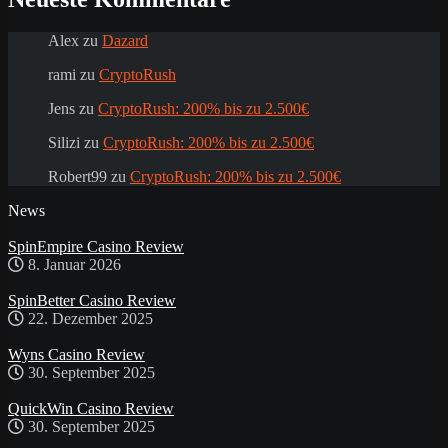
Alex
zu
Dazard
rami
zu
CryptoRush
Jens
zu
CryptoRush: 200% bis zu 2.500€
Silizi
zu
CryptoRush: 200% bis zu 2.500€
Robert99
zu
CryptoRush: 200% bis zu 2.500€
News
SpinEmpire Casino Review
8. Januar 2026
SpinBetter Casino Review
22. Dezember 2025
Wyns Casino Review
30. September 2025
QuickWin Casino Review
30. September 2025