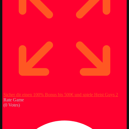
Sicher dir einen 100% Bonus bis 500€ und spiele Heist Guys 2
Rate Game
(
0
Votes)