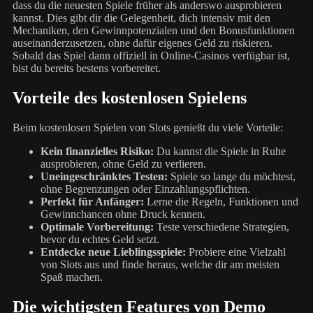
dass du die neuesten Spiele früher als anderswo ausprobieren
kannst. Dies gibt dir die Gelegenheit, dich intensiv mit den
Mechaniken, den Gewinnpotenzialen und den Bonusfunktionen
auseinanderzusetzen, ohne dafür eigenes Geld zu riskieren.
Sobald das Spiel dann offiziell in Online-Casinos verfügbar ist,
bist du bereits bestens vorbereitet.
Vorteile des kostenlosen Spielens
Beim kostenlosen Spielen von Slots genießt du viele Vorteile:
Kein finanzielles Risiko:
Du kannst die Spiele in Ruhe
ausprobieren, ohne Geld zu verlieren.
Uneingeschränktes Testen:
Spiele so lange du möchtest,
ohne Begrenzungen oder Einzahlungspflichten.
Perfekt für Anfänger:
Lerne die Regeln, Funktionen und
Gewinnchancen ohne Druck kennen.
Optimale Vorbereitung:
Teste verschiedene Strategien,
bevor du echtes Geld setzt.
Entdecke neue Lieblingsspiele:
Probiere eine Vielzahl
von Slots aus und finde heraus, welche dir am meisten
Spaß machen.
Die wichtigsten Features von Demo