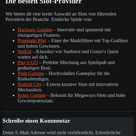
Die besten Slot-Provider
Wir bieten dir eine breite Auswahl an Slots von führenden
Providern der Branche. Entdecke Spiele von:
Hacksaw Gaming
– Innovativ und spannend mit
einzigartigen Features.
Pragmatic Play
– Einer der Marktführer mit Top-Grafiken
und hohen Gewinnen.
NetEnt
– Klassiker wie Starburst und Gonzo's Quest
warten auf dich.
Play'n GO
– Perfekte Mischung aus Spielspaß und
großartigen Boni.
Push Gaming
– Hochvolatiles Gameplay für die
Risikofreudigen.
Nolimit City
– Extrem kreative Slots mit innovativen
Mechaniken.
Relax Gaming
– Bekannt für Megaways-Slots und hohe
Gewinnpotenziale.
Schreibe einen Kommentar
Deine E-Mail-Adresse wird nicht veröffentlicht.
Erforderliche