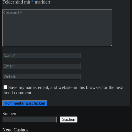
Felder sind mit
*
markiert
Save my name, email, and website in this browser for the next
time I comment.
Suchen
Suchen
Neue Casinos