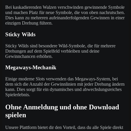
Bei kaskadierenden Walzen verschwinden gewinnende Symbole
und machen Platz für neue Symbole, die von oben nachrutschen.
Dies kann zu mehreren aufeinanderfolgenden Gewinnen in einer
einzigen Drehung führen.
Sticky Wilds
Sticky Wilds sind besondere Wild-Symbole, die für mehrere
Drehungen auf dem Spielfeld verbleiben und deine
Gewinnchancen erhöhen.
Megaways-Mechanik
Einige moderne Slots verwenden das Megaways-System, bei
dem sich die Anzahl der Gewinnlinien mit jeder Drehung ändern
kann. Dies sorgt für ein dynamisches und abwechslungsreiches
Spielerlebnis.
Ohne Anmeldung und ohne Download
spielen
Unsere Plattform bietet dir den Vorteil, dass du alle Spiele direkt