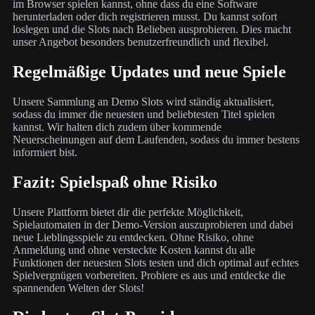
im Browser spielen kannst, ohne dass du eine Software
herunterladen oder dich registrieren musst. Du kannst sofort
loslegen und die Slots nach Belieben ausprobieren. Dies macht
unser Angebot besonders benutzerfreundlich und flexibel.
Regelmäßige Updates und neue Spiele
Unsere Sammlung an Demo Slots wird ständig aktualisiert,
sodass du immer die neuesten und beliebtesten Titel spielen
kannst. Wir halten dich zudem über kommende
Neuerscheinungen auf dem Laufenden, sodass du immer bestens
informiert bist.
Fazit: Spielspaß ohne Risiko
Unsere Plattform bietet dir die perfekte Möglichkeit,
Spielautomaten in der Demo-Version auszuprobieren und dabei
neue Lieblingsspiele zu entdecken. Ohne Risiko, ohne
Anmeldung und ohne versteckte Kosten kannst du alle
Funktionen der neuesten Slots testen und dich optimal auf echtes
Spielvergnügen vorbereiten. Probiere es aus und entdecke die
spannenden Welten der Slots!