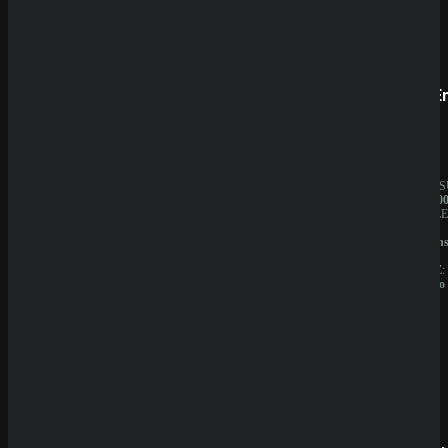
Prestige
SpinE
BESITZER:
JAHRES
Aurevia
10.000.0
IT
BESITZE
Group
GBL
LIZENZ:
Solution
Curacao
N.V.
LIZENZ:
Curacao