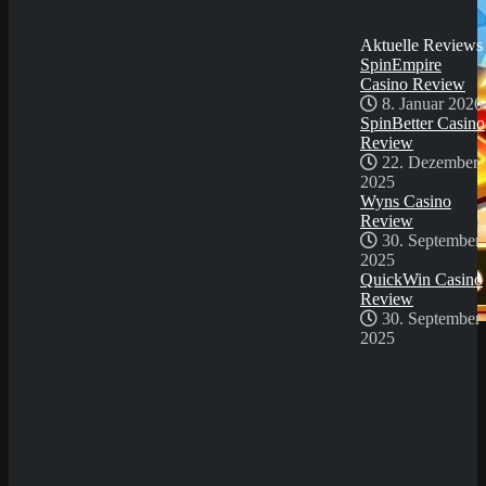
30. September
2025
Aktuelle Reviews
SpinEmpire
Casino Review
8. Januar 2026
SpinBetter Casino
Review
22. Dezember
2025
Wyns Casino
Review
30. September
2025
QuickWin Casino
Review
30. September
Demo Spiel
2025