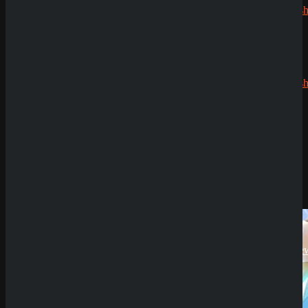
CryptoRush
200% bis
zu 2.500€
Echtgeldmodus
Robert99
Demoversion
zu
Having issues with
Joker Heist
?
CryptoRush
200% bis
zu 2.500€
News
SpinEmpire Casino
Submit
Review
Sicher dir einen 100% Bonus bis 500€ und spiele
8. Januar 2026
Joker Heist
SpinBetter Casino
Try Our Featured Games
Review
22. Dezember
2025
Wyns Casino Revie
30. September
2025
QuickWin Casino
Review