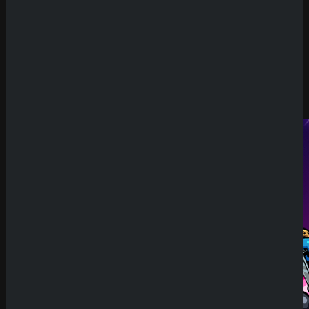
Demo Spiel