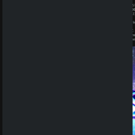
JAHRESUMSATZ:
JAHRES
1.000.000€
1.000.00
BESITZER:
BESITZE
Liernin
Liernin
Enterprises
Enterpri
LTD
LTD
LIZENZ:
LIZENZ:
Komoren
Komore
(Anjouan)
(Anjoua
Neueste
Beiträge
SpinEmpir
e Casino
Review
SpinBetter
Casino
Review
Wyns
Casino