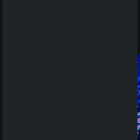
Demo Spiel