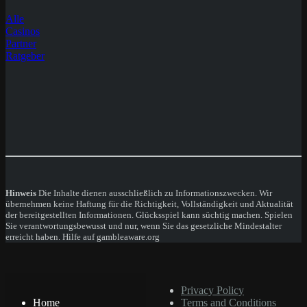
Alle
Casinos
Partner
Ratgeber
Hinweis
Die Inhalte dienen ausschließlich zu Informationszwecken. Wir
übernehmen keine Haftung für die Richtigkeit, Vollständigkeit und Aktualität
der bereitgestellten Informationen. Glücksspiel kann süchtig machen. Spielen
Sie verantwortungsbewusst und nur, wenn Sie das gesetzliche Mindestalter
erreicht haben. Hilfe auf gambleaware.org
© Copyright 2024
Privacy Policy
Home
Terms and Conditions