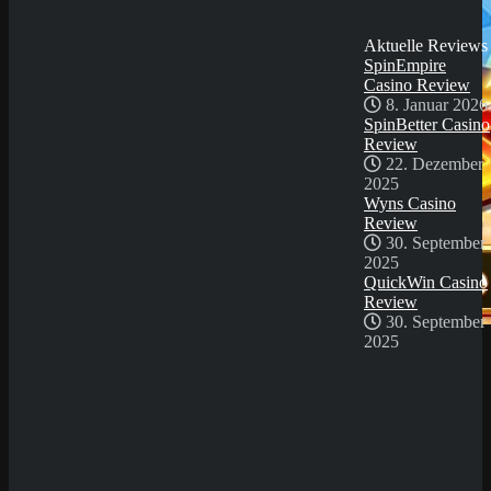
30. September
2025
Aktuelle Reviews
SpinEmpire
Casino Review
8. Januar 2026
SpinBetter Casino
Review
22. Dezember
2025
Wyns Casino
Review
30. September
2025
QuickWin Casino
Review
30. September
Demo Spiel
2025