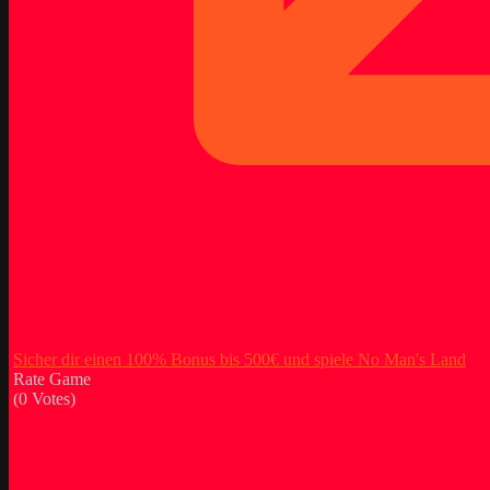
Sicher dir einen 100% Bonus bis 500€ und spiele No Man's Land
Rate Game
(
0
Votes)