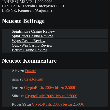
JAHRESUMSATZ:
1.000.000€
BESITZER:
Liernin Enterprises LTD
LIZENZ:
Komoren (Anjouan)
Neueste Beiträge
SpinEmpire Casino Review
SpinBetter Casino Review
Wyns Casino Review
QuickWin Casino Review
Betista Casino Review
Neueste Kommentare
Alex
zu
Dazard
rami
zu
CryptoRush
Jens
zu
CryptoRush: 200% bis zu 2.500€
Silizi
zu
CryptoRush: 200% bis zu 2.500€
Robert99
zu
CryptoRush: 200% bis zu 2.500€