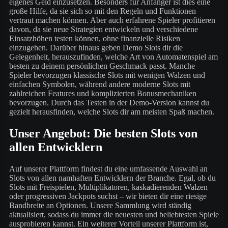
eigenes Geld einzusetzen. Besonders für Anfänger ist dies eine
große Hilfe, da sie sich so mit den Regeln und Funktionen
vertraut machen können. Aber auch erfahrene Spieler profitieren
davon, da sie neue Strategien entwickeln und verschiedene
Einsatzhöhen testen können, ohne finanzielle Risiken
einzugehen. Darüber hinaus geben Demo Slots dir die
Gelegenheit, herauszufinden, welche Art von Automatenspiel am
besten zu deinem persönlichen Geschmack passt. Manche
Spieler bevorzugen klassische Slots mit wenigen Walzen und
einfachen Symbolen, während andere moderne Slots mit
zahlreichen Features und komplizierten Bonusmechaniken
bevorzugen. Durch das Testen in der Demo-Version kannst du
gezielt herausfinden, welche Slots dir am meisten Spaß machen.
Unser Angebot: Die besten Slots von
allen Entwicklern
Auf unserer Plattform findest du eine umfassende Auswahl an
Slots von allen namhaften Entwicklern der Branche. Egal, ob du
Slots mit Freispielen, Multiplikatoren, kaskadierenden Walzen
oder progressiven Jackpots suchst – wir bieten dir eine riesige
Bandbreite an Optionen. Unsere Sammlung wird ständig
aktualisiert, sodass du immer die neuesten und beliebtesten Spiele
ausprobieren kannst. Ein weiterer Vorteil unserer Plattform ist,