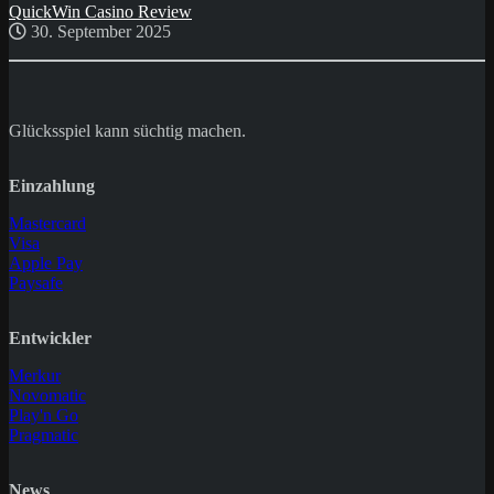
QuickWin Casino Review
30. September 2025
Glücksspiel kann süchtig machen.
Einzahlung
Mastercard
Visa
Apple Pay
Paysafe
Entwickler
Merkur
Novomatic
Play'n Go
Pragmatic
News