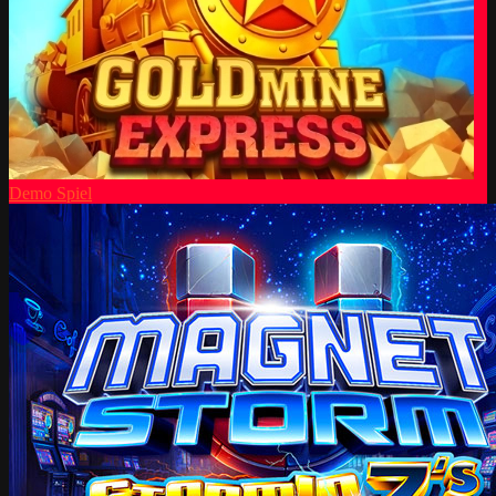
Demo Spiel