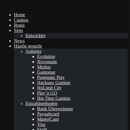
Home
Casinos
Bonis
Slots
Entwickler
News
Häufig gesucht
Anbieter
Evolution
Novomatic
Merkur
Gamomat
Pragmatic Play
Hacksaw Gaming
NoLimit City
Play’n GO
Big Time Gaming
Einzahlmethoden
Bank Überweisung
Paysafecard
MasterCard
Visa
Skrill