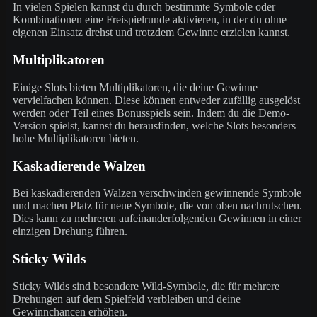
In vielen Spielen kannst du durch bestimmte Symbole oder
Kombinationen eine Freispielrunde aktivieren, in der du ohne
eigenen Einsatz drehst und trotzdem Gewinne erzielen kannst.
Multiplikatoren
Einige Slots bieten Multiplikatoren, die deine Gewinne
vervielfachen können. Diese können entweder zufällig ausgelöst
werden oder Teil eines Bonusspiels sein. Indem du die Demo-
Version spielst, kannst du herausfinden, welche Slots besonders
hohe Multiplikatoren bieten.
Kaskadierende Walzen
Bei kaskadierenden Walzen verschwinden gewinnende Symbole
und machen Platz für neue Symbole, die von oben nachrutschen.
Dies kann zu mehreren aufeinanderfolgenden Gewinnen in einer
einzigen Drehung führen.
Sticky Wilds
Sticky Wilds sind besondere Wild-Symbole, die für mehrere
Drehungen auf dem Spielfeld verbleiben und deine
Gewinnchancen erhöhen.