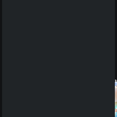
Review
SpinBetter
Casino
Review
Echtgeldmodus
Wyns
Demoversion
Casino
Review
Having issues with
Penalty Nations Cup
?
QuickWin
Casino
Review
Betista
Casino
Review
Submit
Sicher dir einen 100% Bonus bis 500€ und spiele
Neueste
Penalty Nations Cup
Kommenta
Try Our Featured Games
Alex
zu
Dazard
rami
zu
CryptoRus