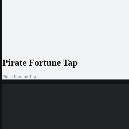
Aus
Pirate Fortune Tap
Pirate Fortune Tap