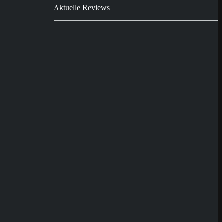
Aktuelle Reviews