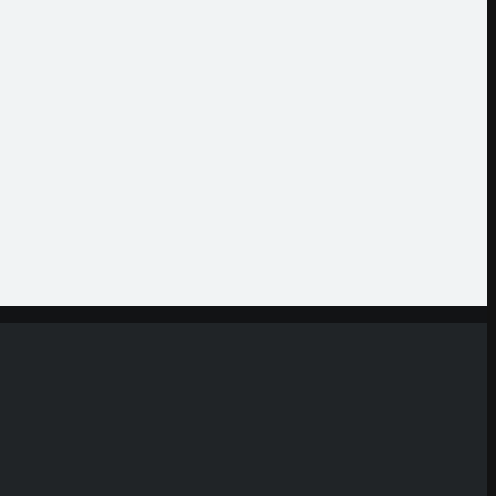
Suchen
Suchen
Neue Casinos
Prestige