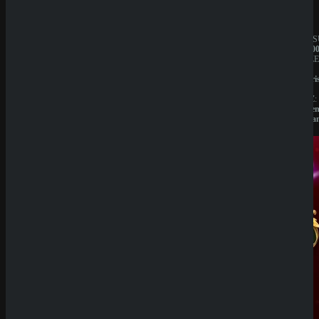
JAHRESUMSATZ:
JAHRES
1.000.000€
1.000.00
BESITZER:
BESITZE
Liernin
Liernin
Enterprises
Enterpri
LTD
LTD
LIZENZ:
LIZENZ:
Komoren
Komore
(Anjouan)
(Anjoua
Neueste
Beiträge
SpinEmpir
e Casino
Review
SpinBetter
Casino
Review