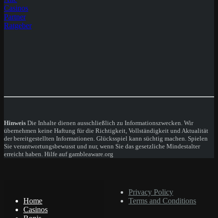
Casinos
Partner
Ratgeber
Hinweis
Die Inhalte dienen ausschließlich zu Informationszwecken. Wir
übernehmen keine Haftung für die Richtigkeit, Vollständigkeit und Aktualität
der bereitgestellten Informationen. Glücksspiel kann süchtig machen. Spielen
Sie verantwortungsbewusst und nur, wenn Sie das gesetzliche Mindestalter
erreicht haben. Hilfe auf gambleaware.org
© Copyright 2024
Privacy Policy
Home
Terms and Conditions
Casinos