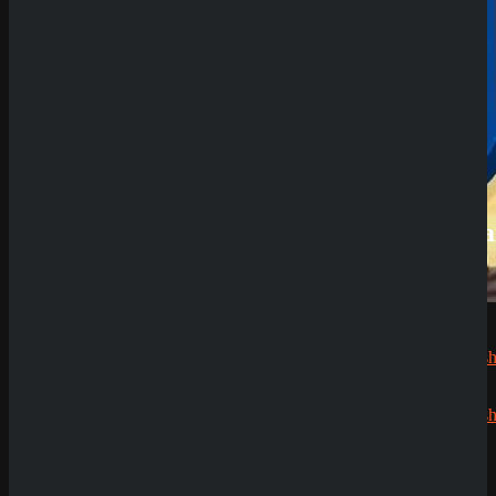
Review
QuickWin
Casino
Review
Betista
Casino
Review
Neueste
Kommenta
Alex
zu
Dazard
rami
zu
CryptoRus
Jens
zu
CryptoRush
200% bis
zu 2.500€
Silizi
zu