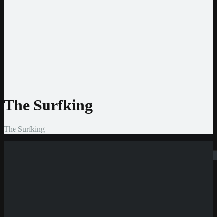
Jeton
CashtoCode
MiFinity
MuchBetter
Auszahlmethoden
Bank Überweisung
MasterCard
Visa
Skrill
Bitcoin
The Surfking
The Surfking
Suchen
Neue Casinos