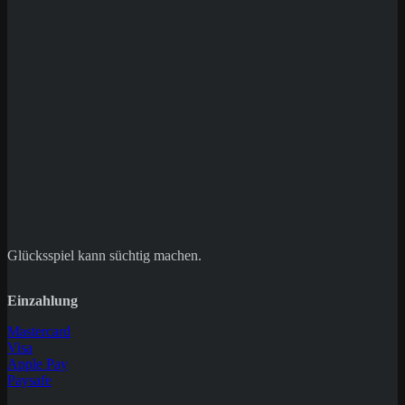
Save my name, email, and website in this
browser for the next time I comment.
Glücksspiel kann süchtig machen.
Einzahlung
Mastercard
Visa
Apple Pay
Paysafe