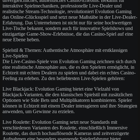
unvergleichliches, authentisches Casino-Erlebnis. Bekannt für
interaktive Spielmechaniken, professionelle Live-Dealer und
realistische Stream-Technologie, revolutioniert Evolution Gaming
das Online-Glücksspiel und setzt neue Maßstäbe in der Live-Dealer-
Erfahrung. Das Unternehmen ist nicht nur für seine hochwertigen
Live-Tische bekannt, sondern auch für innovative Spielshows und
einzigartige Game-Show-Erlebnisse, die das Casino-Spiel auf eine
neue Ebene heben.
Spielstil & Themen: Authentische Atmosphäre mit erstklassigen
Live-Spielen
Die Live-Casino-Spiele von Evolution Gaming zeichnen sich durch
eine realistische Atmosphäre aus, die es den Spielern ermöglicht, in
Echtzeit mit echten Dealern zu spielen und dabei ein echtes Casino-
Feeling zu erleben. Zu den beliebtesten Live-Spielen gehören:
Live Blackjack: Evolution Gaming bietet eine Vielzahl von
Blackjack-Varianten, die den klassischen Spielstil mit zusätzlichen
Optionen wie Side Bets und Multiplikatoren kombinieren. Spieler
können in Echtzeit mit einem Dealer interagieren und ihre Strategien
anwenden, um Gewinne zu erzielen.
Live Roulette: Evolution Gaming setzt neue Standards mit
verschiedenen Varianten des Roulette, einschließlich Immersive
Roulette, das durch hochauflösende Kameras und zeitverzögerte
Aufnahmen eine besonders spannende Spielerfahrung bietet.