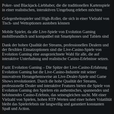
Poker- und Blackjack-Liebhaber, die die traditionellen Kartenspiele
in einer realistischen, interaktiven Umgebung erleben möchten
Gelegenheitsspieler und High-Roller, die sich in einer Vielzahl von
Tisch- und Wettoptionen austoben können
Mobile Spieler, da alle Live-Spiele von Evolution Gaming
mobilfreundlich und kompatibel mit Smartphones und Tablets sind
Dank der hohen Qualität der Streams, professionellen Dealern und
der flexiblen Einsatzoptionen sind die Live-Casino-Spiele von
Evolution Gaming eine ausgezeichnete Wahl für alle, die auf
interaktive Unterhaltung und realistische Casino-Erlebnisse setzen.
Fazit: Evolution Gaming – Die Spitze der Live-Casino-Erfahrung
Evolution Gaming hat die Live-Casino-Industrie mit seiner
innovativen Herangehensweise an Live-Dealer-Spiele und Game
Shows revolutioniert. Durch die hohe Qualität der Streams,
professionelle Dealer und interaktive Features bieten die Spiele von
Evolution Gaming den Spielern ein authentisches, spannendes und
belohnendes Casino-Erlebnis, das seinesgleichen sucht. Mit einer
Vielzahl von Spielen, hohen RTP-Werten und einer hohen Volatilität
bleibt das Spielerlebnis nie langweilig und garantiert konstanten
Spaß und Action.