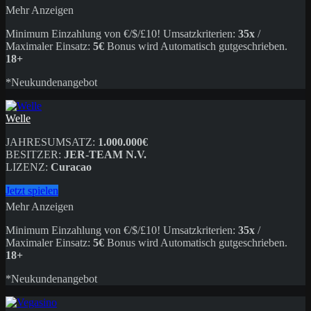
Mehr Anzeigen
Minimum Einzahlung von €/$/£10! Umsatzkriterien:
35x
/
Maximaler Einsatz:
5€
Bonus wird Automatisch gutgeschrieben.
18+
*Neukundenangebot
Welle
JAHRESUMSATZ:
1.000.000€
BESITZER:
JER-TEAM N.V.
LIZENZ:
Curacao
Jetzt spielen
Mehr Anzeigen
Minimum Einzahlung von €/$/£10! Umsatzkriterien:
35x
/
Maximaler Einsatz:
5€
Bonus wird Automatisch gutgeschrieben.
18+
*Neukundenangebot