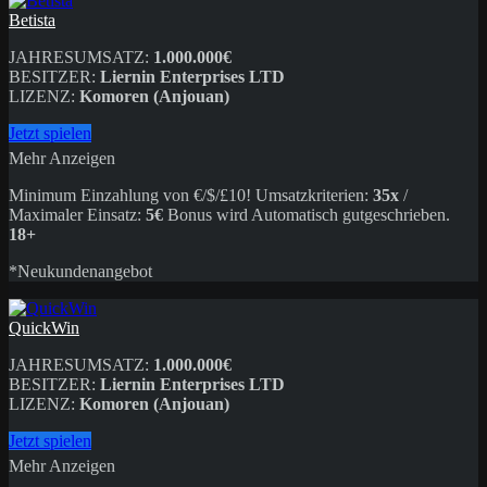
Betista
JAHRESUMSATZ:
1.000.000€
BESITZER:
Liernin Enterprises LTD
LIZENZ:
Komoren (Anjouan)
Jetzt spielen
Mehr Anzeigen
Minimum Einzahlung von €/$/£10! Umsatzkriterien:
35x
/
Maximaler Einsatz:
5€
Bonus wird Automatisch gutgeschrieben.
18+
*Neukundenangebot
QuickWin
JAHRESUMSATZ:
1.000.000€
BESITZER:
Liernin Enterprises LTD
LIZENZ:
Komoren (Anjouan)
Jetzt spielen
Mehr Anzeigen