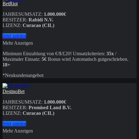
BetRiot
JAHRESUMSATZ:
1.000.000€
BESITZER:
Rabidi N.V.
LIZENZ:
Curacao (CIL)
Jetzt spielen
Mehr Anzeigen
Minimum Einzahlung von €/$/£20! Umsatzkriterien:
35x
/
Maximaler Einsatz:
5€
Bonus wird Automatisch gutgeschrieben.
18+
*Neukundenangebot
DestinoBet
JAHRESUMSATZ:
1.000.000€
BESITZER:
Promised Land B.V.
LIZENZ:
Curacao (CIL)
Jetzt spielen
Mehr Anzeigen