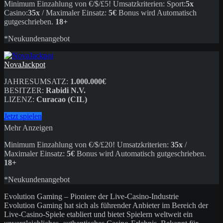
Minimum Einzahlung von €/$/£5! Umsatzkriterien: Sport:
5x
Casino:
35x
/ Maximaler Einsatz:
5€
Bonus wird Automatisch
gutgeschrieben.
18+
*Neukundenangebot
NovaJackpot
JAHRESUMSATZ:
1.000.000€
BESITZER:
Rabidi N.V.
LIZENZ:
Curacao (CIL)
Jetzt spielen
Mehr Anzeigen
Minimum Einzahlung von €/$/£20! Umsatzkriterien:
35x
/
Maximaler Einsatz:
5€
Bonus wird Automatisch gutgeschrieben.
18+
*Neukundenangebot
Evolution Gaming – Pioniere der Live-Casino-Industrie
Evolution Gaming hat sich als führender Anbieter im Bereich der
Live-Casino-Spiele etabliert und bietet Spielern weltweit ein