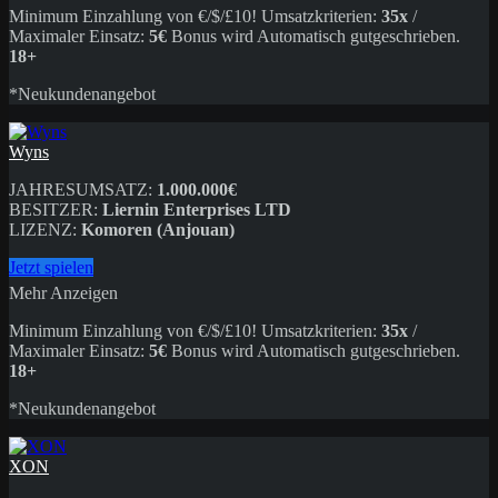
Minimum Einzahlung von €/$/£10! Umsatzkriterien:
35x
/
Maximaler Einsatz:
5€
Bonus wird Automatisch gutgeschrieben.
18+
*Neukundenangebot
Wyns
JAHRESUMSATZ:
1.000.000€
BESITZER:
Liernin Enterprises LTD
LIZENZ:
Komoren (Anjouan)
Jetzt spielen
Mehr Anzeigen
Minimum Einzahlung von €/$/£10! Umsatzkriterien:
35x
/
Maximaler Einsatz:
5€
Bonus wird Automatisch gutgeschrieben.
18+
*Neukundenangebot
XON