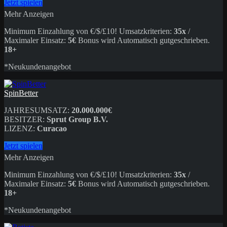
Jetzt spielen
Mehr Anzeigen
Minimum Einzahlung von €/$/£10! Umsatzkriterien:
35x
/
Maximaler Einsatz:
5€
Bonus wird Automatisch gutgeschrieben.
18+
*Neukundenangebot
SpinBetter
JAHRESUMSATZ:
20.000.000€
BESITZER:
Sprut Group B.V.
LIZENZ:
Curacao
Jetzt spielen
Mehr Anzeigen
Minimum Einzahlung von €/$/£10! Umsatzkriterien:
35x
/
Maximaler Einsatz:
5€
Bonus wird Automatisch gutgeschrieben.
18+
*Neukundenangebot