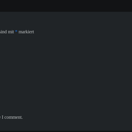
sind mit
*
markiert
e I comment.