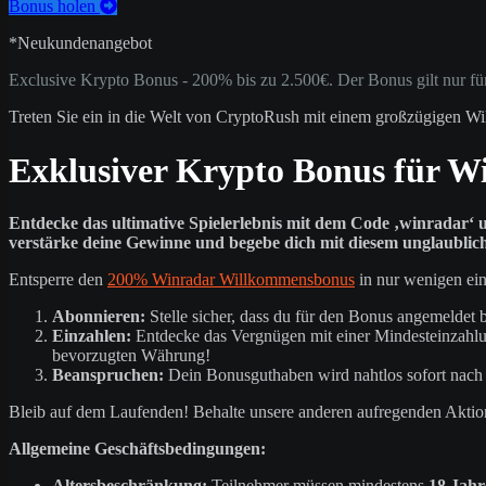
Bonus holen
*Neukundenangebot
Exclusive Krypto Bonus - 200% bis zu 2.500€. Der Bonus gilt nur für
Treten Sie ein in die Welt von CryptoRush mit einem großzügigen W
Exklusiver Krypto Bonus für W
Entdecke das ultimative Spielerlebnis mit dem Code ‚winradar‘ 
verstärke deine Gewinne und begebe dich mit diesem unglaublich
Entsperre den
200% Winradar Willkommensbonus
in nur wenigen ein
Abonnieren:
Stelle sicher, dass du für den Bonus angemeldet 
Einzahlen:
Entdecke das Vergnügen mit einer Mindesteinzahlun
bevorzugten Währung!
Beanspruchen:
Dein Bonusguthaben wird nahtlos sofort nach 
Bleib auf dem Laufenden! Behalte unsere anderen aufregenden Aktio
Allgemeine Geschäftsbedingungen:
Altersbeschränkung:
Teilnehmer müssen mindestens
18 Jahr