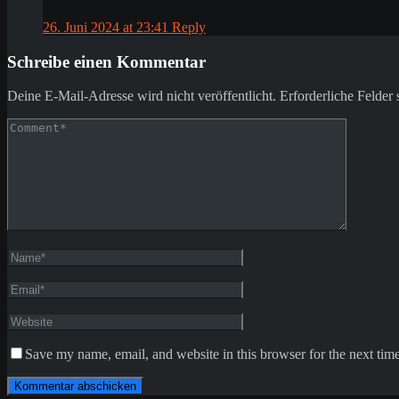
26. Juni 2024 at 23:41
Reply
Schreibe einen Kommentar
Deine E-Mail-Adresse wird nicht veröffentlicht.
Erforderliche Felder 
Save my name, email, and website in this browser for the next tim