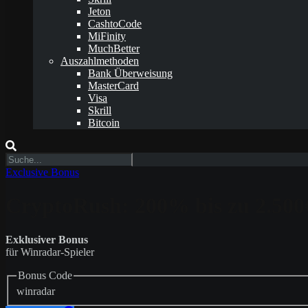
Jeton
CashtoCode
MiFinity
MuchBetter
Auszahlmethoden
Bank Überweisung
MasterCard
Visa
Skrill
Bitcoin
Exclusive Bonus
CryptoRush: 200% bis zu 2.500
Exklusiver Bonus
für Winradar-Spieler
Bonus Code
winradar