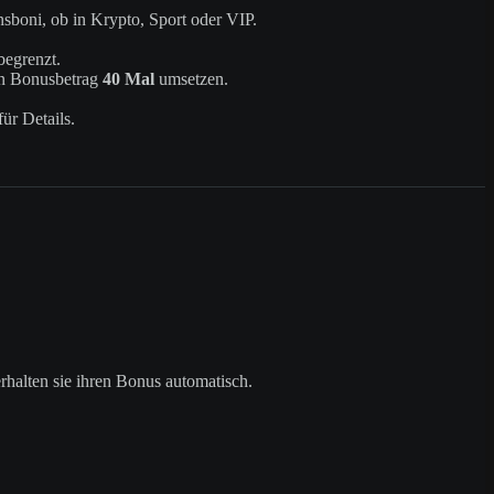
sboni, ob in Krypto, Sport oder VIP.
begrenzt.
en Bonusbetrag
40 Mal
umsetzen.
ür Details.
halten sie ihren Bonus automatisch.