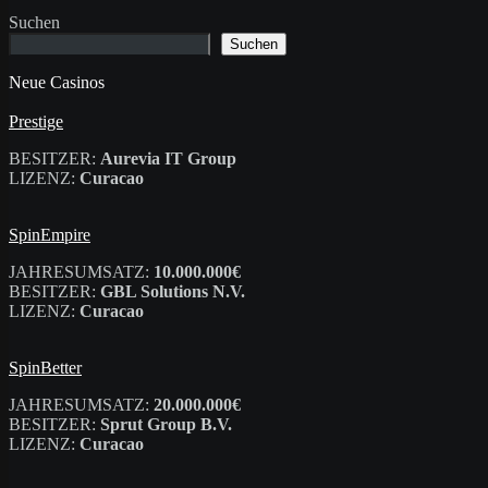
Suchen
Suchen
Neue Casinos
Prestige
BESITZER:
Aurevia IT Group
LIZENZ:
Curacao
SpinEmpire
JAHRESUMSATZ:
10.000.000€
BESITZER:
GBL Solutions N.V.
LIZENZ:
Curacao
SpinBetter
JAHRESUMSATZ:
20.000.000€
BESITZER:
Sprut Group B.V.
LIZENZ:
Curacao