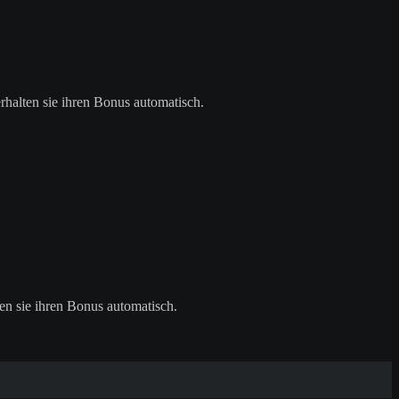
halten sie ihren Bonus automatisch.
en sie ihren Bonus automatisch.