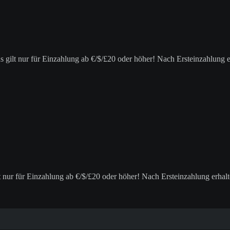
gilt nur für Einzahlung ab €/$/£20 oder höher! Nach Ersteinzahlung er
 nur für Einzahlung ab €/$/£20 oder höher! Nach Ersteinzahlung erhalt