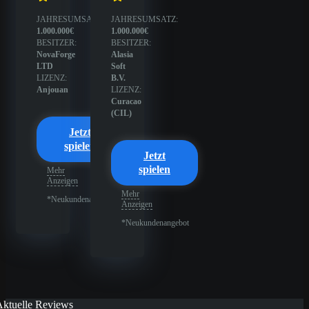
JAHRESUMSATZ:
JAHRESUMSATZ:
1.000.000€
1.000.000€
BESITZER:
BESITZER:
NovaForge
Alasia
LTD
Soft
LIZENZ:
B.V.
Anjouan
LIZENZ:
Curacao
(CIL)
Jetzt
spielen
Jetzt
spielen
Mehr
Anzeigen
Mehr
*Neukundenangebot
Anzeigen
*Neukundenangebot
Aktuelle Reviews