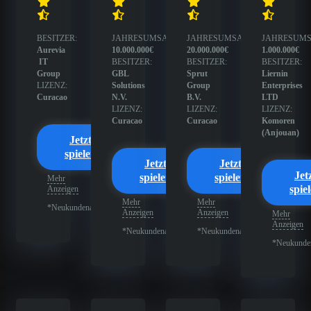
BESITZER:
JAHRESUMSATZ:
JAHRESUMSATZ:
JAHRESUMS
Aurevia
10.000.000€
20.000.000€
1.000.000€
IT
BESITZER:
BESITZER:
BESITZER:
Group
GBL
Sprut
Liernin
LIZENZ:
Solutions
Group
Enterprises
Curacao
N.V.
B.V.
LTD
LIZENZ:
LIZENZ:
LIZENZ:
Curacao
Curacao
Komoren
(Anjouan)
Jetzt
spielen
Jetzt
Jetzt
Jet
spielen
spielen
Mehr
spie
Anzeigen
Mehr
Mehr
*Neukundenangebot
Anzeigen
Anzeigen
Mehr
Anzeigen
*Neukundenangebot
*Neukundenangebot
*Neukunde