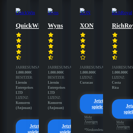
QuickWin
Wyns
XON
RichRo
JAHRESUMSATZ:
JAHRESUMSATZ:
JAHRESUMSATZ:
JAHRESUMS
1.000.000€
1.000.000€
1.000.000€
1.000.000€
BESITZER:
BESITZER:
LIZENZ:
LIZENZ:
Liernin
Liernin
Curacao
Costa
Enterprises
Enterprises
Rica
LTD
LTD
LIZENZ:
LIZENZ:
Jetzt
Komoren
Komoren
Jet
spielen
(Anjouan)
(Anjouan)
spie
Mehr
Anzeigen
Mehr
Jetzt
Jetzt
Anzeigen
*Neukundenangebot
spielen
spielen