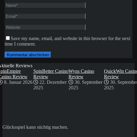
Save my name, email, and website in this browser for the next
time I comment.
Aktuelle Reviews
SpinEmpire
SpinBetter Casino
Wyns Casino
QuickWin Casin
Casino Review
Review
Review
Review
8. Januar 2026
22. Dezember
30. September
30. Septembe
2025
2025
2025
Glücksspiel kann süchtig machen.