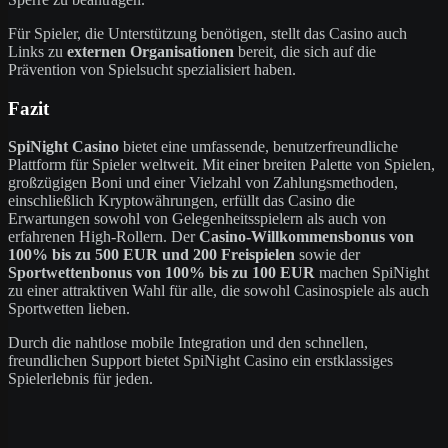
Für Spieler, die Unterstützung benötigen, stellt das Casino auch
Links zu
externen Organisationen
bereit, die sich auf die
Prävention von Spielsucht spezialisiert haben.
Fazit
SpiNight Casino
bietet eine umfassende, benutzerfreundliche
Plattform für Spieler weltweit. Mit einer breiten Palette von Spielen,
großzügigen Boni und einer Vielzahl von Zahlungsmethoden,
einschließlich Kryptowährungen, erfüllt das Casino die
Erwartungen sowohl von Gelegenheitsspielern als auch von
erfahrenen High-Rollern. Der
Casino-Willkommensbonus von
100% bis zu 500 EUR und 200 Freispielen
sowie der
Sportwettenbonus von 100% bis zu 100 EUR
machen SpiNight
zu einer attraktiven Wahl für alle, die sowohl Casinospiele als auch
Sportwetten lieben.
Durch die nahtlose mobile Integration und den schnellen,
freundlichen Support bietet SpiNight Casino ein erstklassiges
Spielerlebnis für jeden.