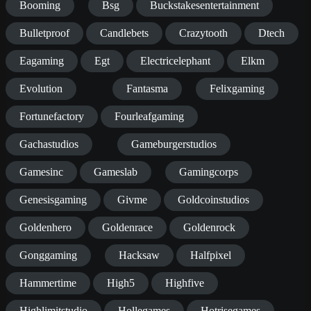
Booming
Bsg
Buckstakesentertainment
Bulletproof
Candlebets
Crazytooth
Dtech
Eagaming
Egt
Electricelephant
Elkm
Evolution
Fantasma
Felixgaming
Fortunefactory
Fourleafgaming
Gachastudios
Gameburgerstudios
Gamesinc
Gameslab
Gamingcorps
Genesisgaming
Givme
Goldcoinstudios
Goldenhero
Goldenrace
Goldenrock
Gonggaming
Hacksaw
Halfpixel
Hammertime
High5
Highfive
Highlimitstudio
Hollegames
Hotrisegames