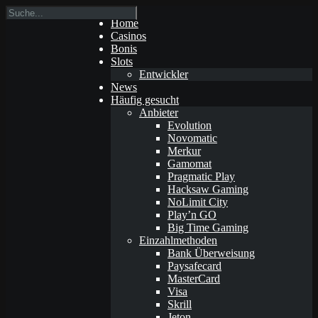
Home
Casinos
Bonis
Slots
Entwickler
News
Häufig gesucht
Anbieter
Evolution
Novomatic
Merkur
Gamomat
Pragmatic Play
Hacksaw Gaming
NoLimit City
Play’n GO
Big Time Gaming
Einzahlmethoden
Bank Überweisung
Paysafecard
MasterCard
Visa
Skrill
Jeton