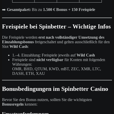
➡️
Gesamtpaket:
Bis zu
1.500 € Bonus + 150 Freispiele
Freispiele bei Spinbetter – Wichtige Infos
Die Freispiele werden
erst nach vollständiger Umsetzung des
Einzahlungsbonus
freigeschaltet und gelten ausschließlich für den
Slot
Wild Cash
:
1.–4. Einzahlung: Freispiele jeweils auf
Wild Cash
Freispiele sind
nicht verfügbar
für Konten mit folgenden
Währungen:
OMR, BHD, QTUM, KWD, mBT, ZEC, XMR, LTC,
DASH, ETH, XAU
Bonusbedingungen im Spinbetter Casino
Bevor Sie den Bonus nutzen, sollten Sie die wichtigsten
Bonusregeln
kennen:
Umsatzanforderungen