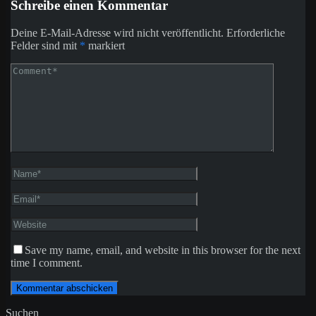
Schreibe einen Kommentar
Deine E-Mail-Adresse wird nicht veröffentlicht.
Erforderliche
Felder sind mit
*
markiert
Save my name, email, and website in this browser for the next
time I comment.
Suchen