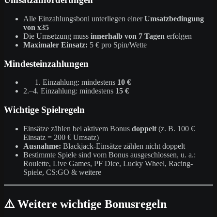
Alle Einzahlungsboni unterliegen einer
Umsatzbedingung
von x35
Die Umsetzung muss
innerhalb von 7 Tagen
erfolgen
Maximaler Einsatz:
5 € pro Spin/Wette
Mindesteinzahlungen
Einzahlung: mindestens
10 €
2.–4. Einzahlung: mindestens
15 €
Wichtige Spielregeln
Einsätze zählen bei aktivem Bonus
doppelt
(z. B. 100 €
Einsatz = 200 € Umsatz)
Ausnahme:
Blackjack-Einsätze zählen nicht doppelt
Bestimmte Spiele sind vom Bonus ausgeschlossen, u. a.:
Roulette, Live Games, PF Dice, Lucky Wheel, Racing-
Spiele, CS:GO & weitere
⚠️ Weitere wichtige Bonusregeln