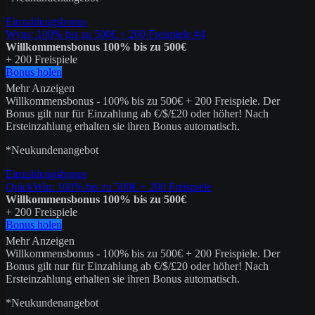
Einzahlungsbonus
Wyns: 100% bis zu 500€ + 200 Freispiele #4
Willkommensbonus 100% bis zu 500€
+ 200 Freispiele
Bonus holen
Mehr Anzeigen
Willkommensbonus - 100% bis zu 500€ + 200 Freispiele. Der
Bonus gilt nur für Einzahlung ab €/$/£20 oder höher! Nach
Ersteinzahlung erhalten sie ihren Bonus automatisch.
*Neukundenangebot
Einzahlungsbonus
QuickWin: 100% bis zu 500€ + 200 Freispiele
Willkommensbonus 100% bis zu 500€
+ 200 Freispiele
Bonus holen
Mehr Anzeigen
Willkommensbonus - 100% bis zu 500€ + 200 Freispiele. Der
Bonus gilt nur für Einzahlung ab €/$/£20 oder höher! Nach
Ersteinzahlung erhalten sie ihren Bonus automatisch.
*Neukundenangebot