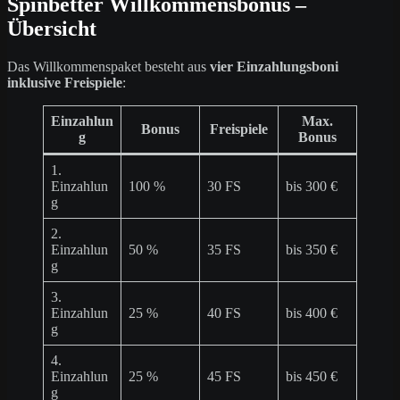
Spinbetter Willkommensbonus –
Übersicht
Das Willkommenspaket besteht aus
vier Einzahlungsboni
inklusive Freispiele
:
Einzahlun
Max.
Bonus
Freispiele
g
Bonus
1.
Einzahlun
100 %
30 FS
bis 300 €
g
2.
Einzahlun
50 %
35 FS
bis 350 €
g
3.
Einzahlun
25 %
40 FS
bis 400 €
g
4.
Einzahlun
25 %
45 FS
bis 450 €
g