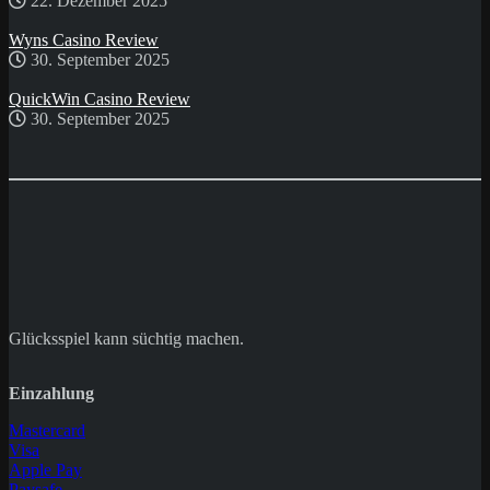
22. Dezember 2025
Wyns Casino Review
30. September 2025
QuickWin Casino Review
30. September 2025
Glücksspiel kann süchtig machen.
Einzahlung
Mastercard
Visa
Apple Pay
Paysafe