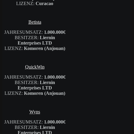
LIZENZ:
Curacao
Betista
JAHRESUMSATZ:
1.000.000€
BESITZER:
Liernin
Enterprises LTD
LIZENZ:
Komoren (Anjouan)
QuickWin
JAHRESUMSATZ:
1.000.000€
BESITZER:
Liernin
Enterprises LTD
LIZENZ:
Komoren (Anjouan)
Wyns
JAHRESUMSATZ:
1.000.000€
BESITZER:
Liernin
Enterprises LTD