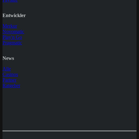
Entwickler
Merkur
Novomatic
Play'n Go
Pragmatic
News
Alle
Casinos
Partner
Ratgeber