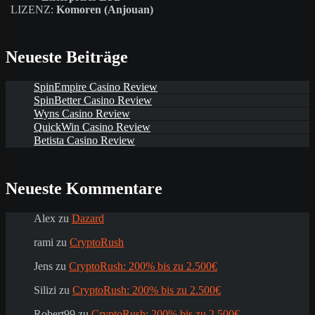
LIZENZ:
Komoren (Anjouan)
Neueste Beiträge
SpinEmpire Casino Review
SpinBetter Casino Review
Wyns Casino Review
QuickWin Casino Review
Betista Casino Review
Neueste Kommentare
Alex
zu
Dazard
rami
zu
CryptoRush
Jens
zu
CryptoRush: 200% bis zu 2.500€
Silizi
zu
CryptoRush: 200% bis zu 2.500€
Robert99
zu
CryptoRush: 200% bis zu 2.500€