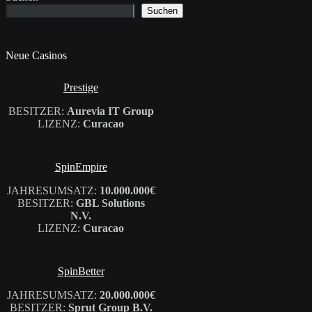
Suchen
Neue Casinos
Prestige
BESITZER:
Aurevia IT Group
LIZENZ:
Curacao
SpinEmpire
JAHRESUMSATZ:
10.000.000€
BESITZER:
GBL Solutions
N.V.
LIZENZ:
Curacao
SpinBetter
JAHRESUMSATZ:
20.000.000€
BESITZER:
Sprut Group B.V.