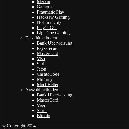
Merkur
Gamomat
Pragmatic Play
Hacksaw Gaming
NoLimit City
Play’n GO
Big Time Gaming
Einzahlmethoden
Bank Überweisung
Paysafecard
MasterCard
Visa
Skrill
Jeton
CashtoCode
MiFinity
MuchBetter
Auszahlmethoden
Bank Überweisung
MasterCard
Visa
Skrill
Bitcoin
© Copyright 2024