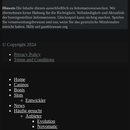
Hinweis
Die Inhalte dienen ausschließlich zu Informationszwecken. Wir
übernehmen keine Haftung für die Richtigkeit, Vollständigkeit und Aktualität
der bereitgestellten Informationen. Glücksspiel kann süchtig machen. Spielen
Sie verantwortungsbewusst und nur, wenn Sie das gesetzliche Mindestalter
erreicht haben. Hilfe auf gambleaware.org
© Copyright 2024
Privacy Policy
Terms and Conditions
Home
Casinos
Bonis
Slots
Entwickler
News
Häufig gesucht
Anbieter
Evolution
Novomatic