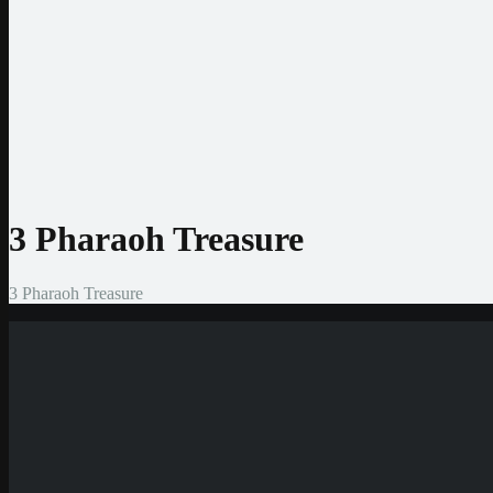
Aus
3 Pharaoh Treasure
3 Pharaoh Treasure