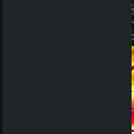
JAHRESUMSATZ:
JAHRES
1.000.000€
1.000.00
BESITZER:
BESITZE
Liernin
Liernin
Enterprises
Enterpri
LTD
LTD
LIZENZ:
LIZENZ:
Komoren
Komore
(Anjouan)
(Anjoua
Neueste
Beiträge
SpinEmpir
e Casino
Review
SpinBetter
Casino
Review
Wyns
Casino