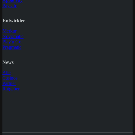
Apple Pay
Paysafe
Entwickler
Merkur
Novomatic
Play'n Go
Pragmatic
News
Alle
Casinos
Partner
Ratgeber