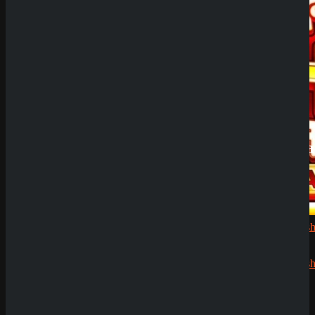
Review
QuickWin
Casino
Review
Betista
Casino
Review
Neueste
Kommenta
Alex
zu
Dazard
rami
zu
CryptoRus
Jens
zu
CryptoRush
200% bis
zu 2.500€
Silizi
zu