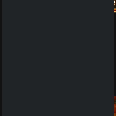
Demo Spiel
Demo Spiel