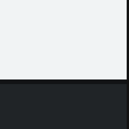
Suchen
Suchen
Neue Casinos
Prestige