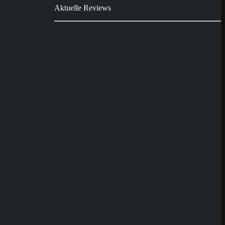
Aktuelle Reviews