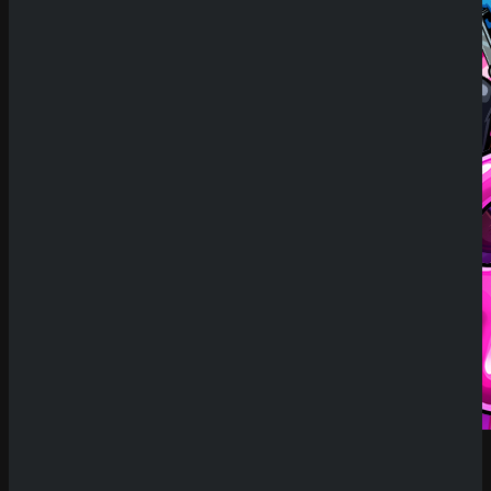
Demo Spiel