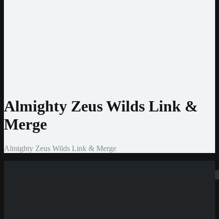
Jeton
CashtoCode
MiFinity
MuchBetter
Auszahlmethoden
Bank Überweisung
MasterCard
Visa
Skrill
Bitcoin
Almighty Zeus Wilds Link &
Merge
Almighty Zeus Wilds Link & Merge
Suchen
Neue Casinos