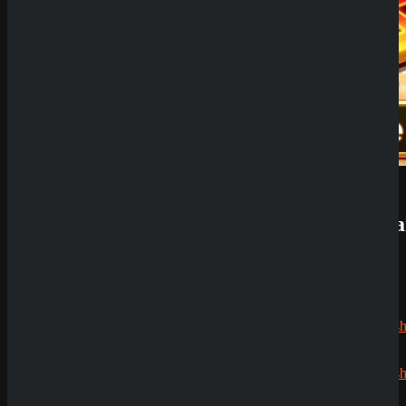
Wyns
Casino
Review
QuickWin
Casino
Review
Betista
Casino
Review
Neueste
Kommenta
Alex
zu
Dazard
rami
zu
CryptoRus
Jens
zu
CryptoRush
200% bis
zu 2.500€