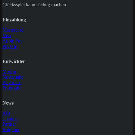
Glücksspiel kann süchtig machen.
Einzahlung
Mastercard
Visa
Apple Pay
Paysafe
Entwickler
Merkur
Novomatic
Play'n Go
Pragmatic
News
Alle
Casinos
Partner
Ratgeber