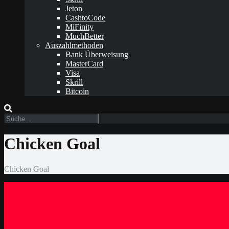
Jeton
CashtoCode
MiFinity
MuchBetter
Auszahlmethoden
Bank Überweisung
MasterCard
Visa
Skrill
Bitcoin
Chicken Goal
Chicken Goal