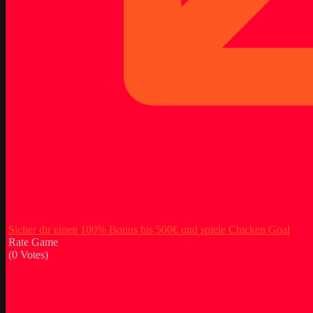
Sicher dir einen 100% Bonus bis 500€ und spiele Chicken Goal
Rate Game
(
0
Votes)