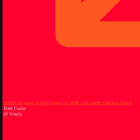
Sicher dir einen 100% Bonus bis 500€ und spiele Chicken Quest
Rate Game
(
0
Votes)