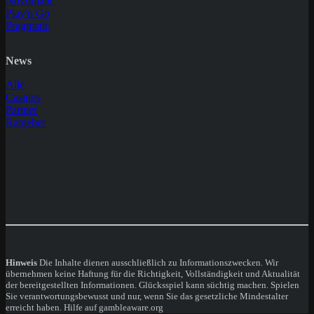
Novomatic
Play'n Go
Pragmatic
News
Alle
Casinos
Partner
Ratgeber
Hinweis
Die Inhalte dienen ausschließlich zu Informationszwecken. Wir
übernehmen keine Haftung für die Richtigkeit, Vollständigkeit und Aktualität
der bereitgestellten Informationen. Glücksspiel kann süchtig machen. Spielen
Sie verantwortungsbewusst und nur, wenn Sie das gesetzliche Mindestalter
erreicht haben. Hilfe auf gambleaware.org