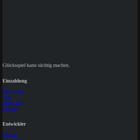
Save my name, email, and website in this
browser for the next time I comment.
Glücksspiel kann süchtig machen.
Einzahlung
Mastercard
Visa
Apple Pay
Paysafe
Entwickler
Merkur