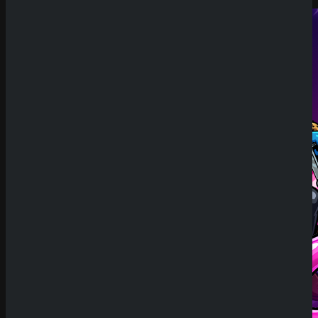
Demo Spiel