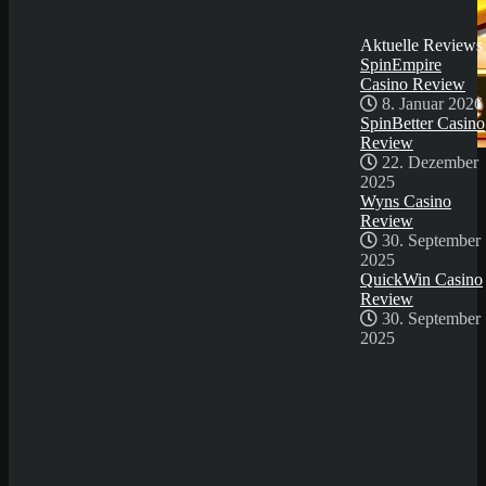
30. September
2025
Aktuelle Reviews
SpinEmpire
Casino Review
8. Januar 2026
SpinBetter Casino
Review
Demo Spiel
22. Dezember
2025
Wyns Casino
Review
30. September
2025
QuickWin Casino
Review
30. September
2025