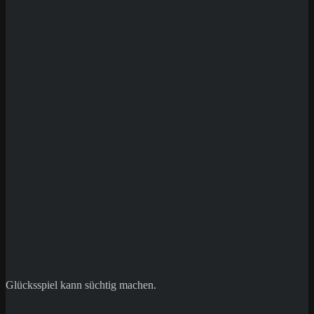
Save my name, email, and website in this
browser for the next time I comment.
Glücksspiel kann süchtig machen.