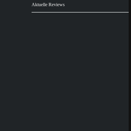
Aktuelle Reviews