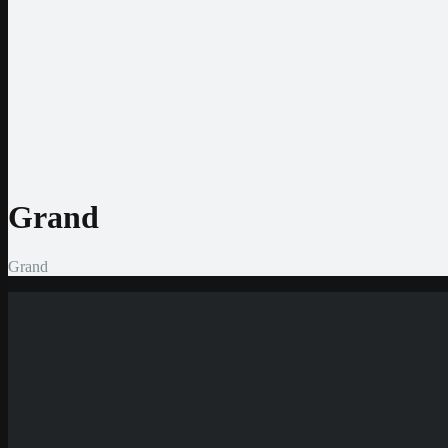
Aus
Grand
Grand