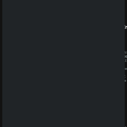
Prestige
SpinE
BESITZER:
JAHRES
Aurevia
10.000.0
IT
BESITZE
Group
GBL
LIZENZ:
Solution
Curacao
N.V.
LIZENZ:
Curacao