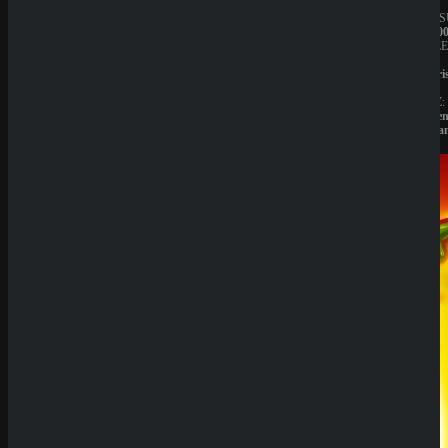
JAHRESUMSATZ:
JAHRES
1.000.000€
1.000.00
BESITZER:
BESITZE
Liernin
Liernin
Enterprises
Enterpri
LTD
LTD
LIZENZ:
LIZENZ:
Komoren
Komore
(Anjouan)
(Anjoua
Neueste
Beiträge
SpinEmpir
e Casino
Review
SpinBetter
Casino
Review
Wyns
Casino