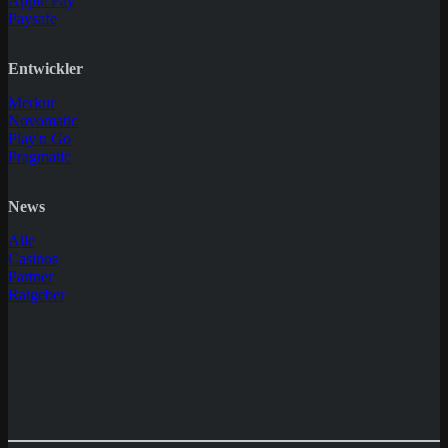
Apple Pay
Paysafe
Entwickler
Merkur
Novomatic
Play'n Go
Pragmatic
News
Alle
Casinos
Partner
Ratgeber