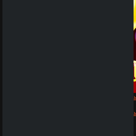
Review
QuickWin
Casino
Review
Betista
Casino
Review
Neueste
Kommenta
Alex
zu
Dazard
rami
zu
CryptoRus
Jens
zu
CryptoRush
200% bis
zu 2.500€
Silizi
zu