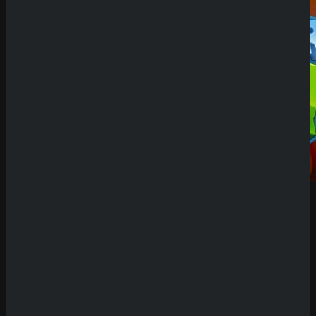
Demo Spiel
Willkommen auf unserer Plattform für Demo
Slots! Hier hast du die einzigartige Möglichkeit,
eine riesige Auswahl an Spielautomaten
kostenlos und ohne Risiko zu testen. Unsere
Seite bietet dir den Vorteil, die neuesten Slots
oft bis zu zwei Wochen vor ihrer offiziellen
Veröffentlichung in Online-Casinos