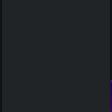
Demo Spiel
Demo Spiel