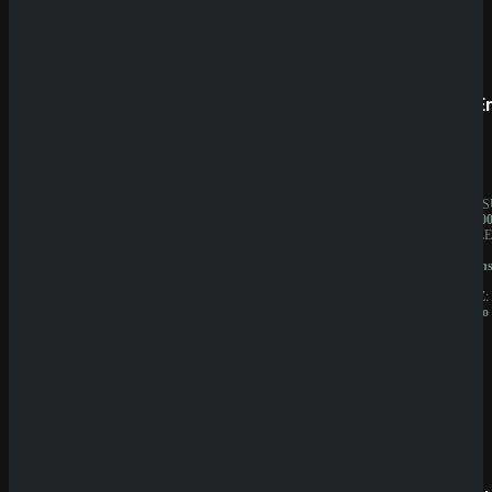
Prestige
SpinE
BESITZER:
JAHRES
Aurevia
10.000.0
IT
BESITZE
Group
GBL
LIZENZ:
Solution
Curacao
N.V.
LIZENZ:
Curacao