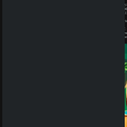
JAHRESUMSATZ:
JAHRES
1.000.000€
1.000.00
BESITZER:
BESITZE
Liernin
Liernin
Enterprises
Enterpri
LTD
LTD
LIZENZ:
LIZENZ:
Komoren
Komore
(Anjouan)
(Anjoua
Neueste
Beiträge
SpinEmpir
e Casino
Review
SpinBetter
Casino
Review
Wyns
Casino