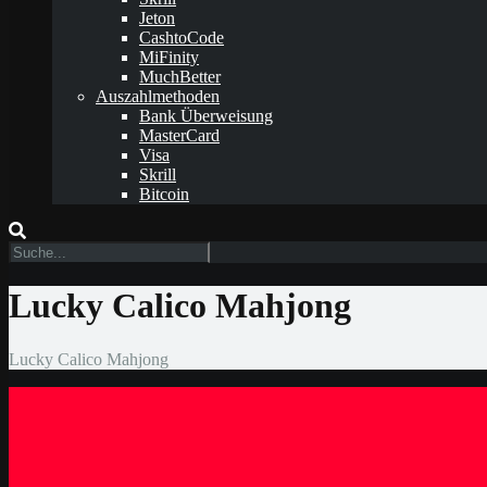
Jeton
CashtoCode
MiFinity
MuchBetter
Auszahlmethoden
Bank Überweisung
MasterCard
Visa
Skrill
Bitcoin
Lucky Calico Mahjong
Lucky Calico Mahjong