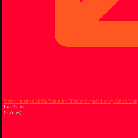
Sicher dir einen 100% Bonus bis 500€ und spiele Lucky Calico Mah
Rate Game
(
0
Votes)