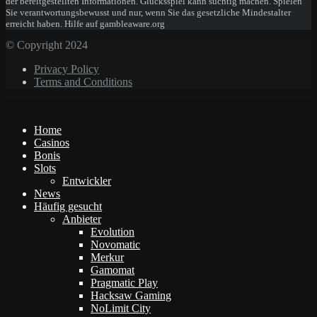
der bereitgestellten Informationen. Glücksspiel kann süchtig machen. Spielen
Sie verantwortungsbewusst und nur, wenn Sie das gesetzliche Mindestalter
erreicht haben. Hilfe auf gambleaware.org
© Copyright 2024
Privacy Policy
Terms and Conditions
Home
Casinos
Bonis
Slots
Entwickler
News
Häufig gesucht
Anbieter
Evolution
Novomatic
Merkur
Gamomat
Pragmatic Play
Hacksaw Gaming
NoLimit City