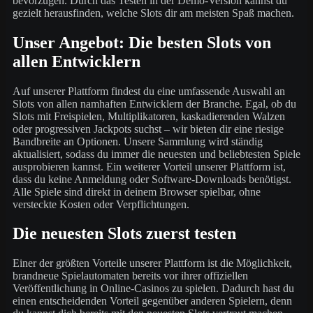
bevorzugen. Durch das Testen in der Demo-Version kannst du
gezielt herausfinden, welche Slots dir am meisten Spaß machen.
Unser Angebot: Die besten Slots von
allen Entwicklern
Auf unserer Plattform findest du eine umfassende Auswahl an
Slots von allen namhaften Entwicklern der Branche. Egal, ob du
Slots mit Freispielen, Multiplikatoren, kaskadierenden Walzen
oder progressiven Jackpots suchst – wir bieten dir eine riesige
Bandbreite an Optionen. Unsere Sammlung wird ständig
aktualisiert, sodass du immer die neuesten und beliebtesten Spiele
ausprobieren kannst. Ein weiterer Vorteil unserer Plattform ist,
dass du keine Anmeldung oder Software-Downloads benötigst.
Alle Spiele sind direkt in deinem Browser spielbar, ohne
versteckte Kosten oder Verpflichtungen.
Die neuesten Slots zuerst testen
Einer der größten Vorteile unserer Plattform ist die Möglichkeit,
brandneue Spielautomaten bereits vor ihrer offiziellen
Veröffentlichung in Online-Casinos zu spielen. Dadurch hast du
einen entscheidenden Vorteil gegenüber anderen Spielern, denn