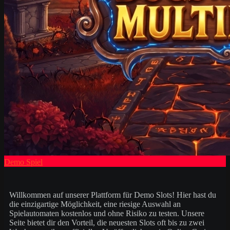
Demo Spiel
Willkommen auf unserer Plattform für Demo Slots! Hier hast du
die einzigartige Möglichkeit, eine riesige Auswahl an
Spielautomaten kostenlos und ohne Risiko zu testen. Unsere
Seite bietet dir den Vorteil, die neuesten Slots oft bis zu zwei