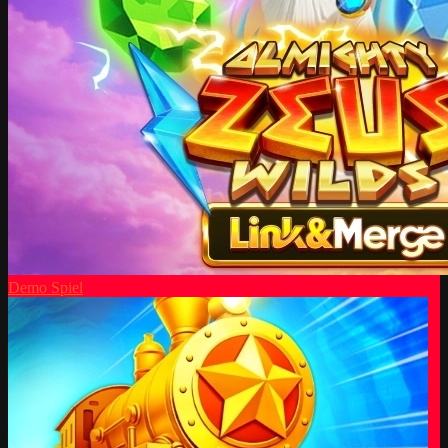
Demo Spiel