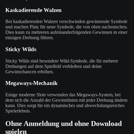
Kaskadierende Walzen
Bei kaskadierenden Walzen verschwinden gewinnende Symbole
und machen Platz für neue Symbole, die von oben nachrutschen.
Dies kann zu mehreren aufeinanderfolgenden Gewinnen in einer
einzigen Drehung führen.
Sticky Wilds
Sticky Wilds sind besondere Wild-Symbole, die für mehrere
Drehungen auf dem Spielfeld verbleiben und deine
Gewinnchancen erhöhen.
Megaways-Mechanik
Einige moderne Slots verwenden das Megaways-System, bei
dem sich die Anzahl der Gewinnlinien mit jeder Drehung ändern
kann. Dies sorgt für ein dynamisches und abwechslungsreiches
Spielerlebnis.
Ohne Anmeldung und ohne Download
spielen