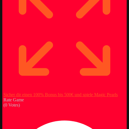
Sicher dir einen 100% Bonus bis 500€ und spiele Magic Pearls
Rate Game
(
0
Votes)