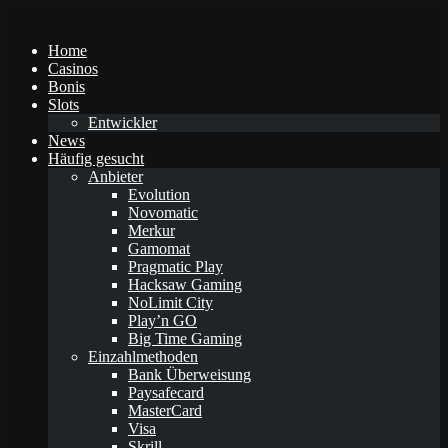
Home
Casinos
Bonis
Slots
Entwickler
News
Häufig gesucht
Anbieter
Evolution
Novomatic
Merkur
Gamomat
Pragmatic Play
Hacksaw Gaming
NoLimit City
Play’n GO
Big Time Gaming
Einzahlmethoden
Bank Überweisung
Paysafecard
MasterCard
Visa
Skrill