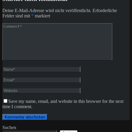
Deine E-Mail-Adresse wird nicht veröffentlicht.
Erforderliche
Felder sind mit
*
markiert
Save my name, email, and website in this browser for the next
time I comment.
Suchen