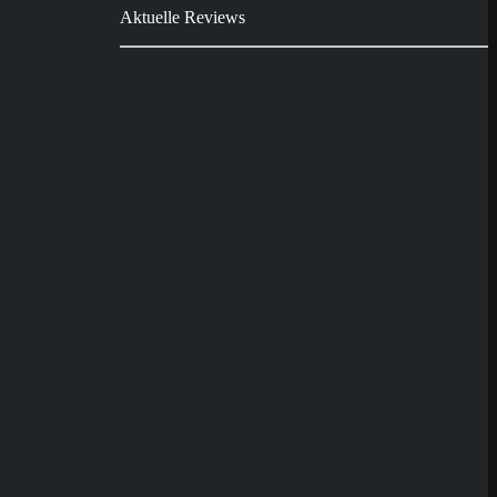
Aktuelle Reviews