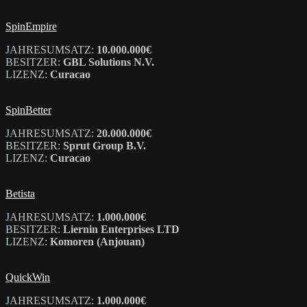
SpinEmpire
JAHRESUMSATZ:
10.000.000€
BESITZER:
GBL Solutions N.V.
LIZENZ:
Curacao
SpinBetter
JAHRESUMSATZ:
20.000.000€
BESITZER:
Sprut Group B.V.
LIZENZ:
Curacao
Betista
JAHRESUMSATZ:
1.000.000€
BESITZER:
Liernin Enterprises LTD
LIZENZ:
Komoren (Anjouan)
QuickWin
JAHRESUMSATZ:
1.000.000€