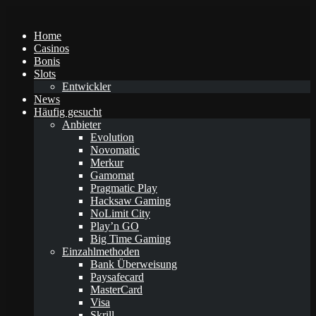
Home
Casinos
Bonis
Slots
Entwickler
News
Häufig gesucht
Anbieter
Evolution
Novomatic
Merkur
Gamomat
Pragmatic Play
Hacksaw Gaming
NoLimit City
Play’n GO
Big Time Gaming
Einzahlmethoden
Bank Überweisung
Paysafecard
MasterCard
Visa
Skrill