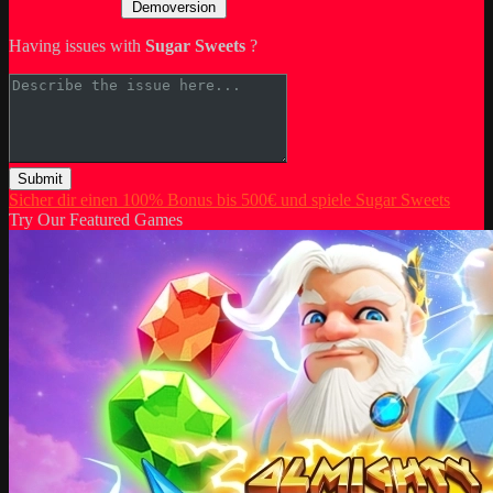
Demoversion
Having issues with
Sugar Sweets
?
Submit
Sicher dir einen 100% Bonus bis 500€ und spiele Sugar Sweets
Try Our Featured Games