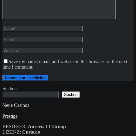
Save my name, email, and website in this browser for the next
time I comment.
Suchen
Suchen
Neue Casinos
Prestige
BESITZER:
Aurevia IT Group
LIZENZ:
Curacao