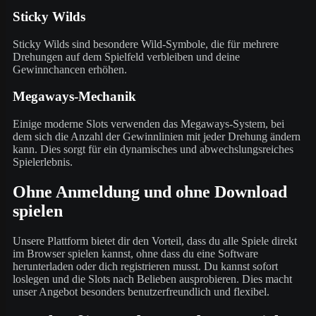
Sticky Wilds
Sticky Wilds sind besondere Wild-Symbole, die für mehrere
Drehungen auf dem Spielfeld verbleiben und deine
Gewinnchancen erhöhen.
Megaways-Mechanik
Einige moderne Slots verwenden das Megaways-System, bei
dem sich die Anzahl der Gewinnlinien mit jeder Drehung ändern
kann. Dies sorgt für ein dynamisches und abwechslungsreiches
Spielerlebnis.
Ohne Anmeldung und ohne Download
spielen
Unsere Plattform bietet dir den Vorteil, dass du alle Spiele direkt
im Browser spielen kannst, ohne dass du eine Software
herunterladen oder dich registrieren musst. Du kannst sofort
loslegen und die Slots nach Belieben ausprobieren. Dies macht
unser Angebot besonders benutzerfreundlich und flexibel.