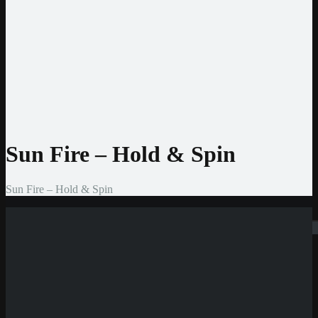
Jeton
CashtoCode
MiFinity
MuchBetter
Auszahlmethoden
Bank Überweisung
MasterCard
Visa
Skrill
Bitcoin
Sun Fire – Hold & Spin
Sun Fire – Hold & Spin
Suchen
Neue Casinos