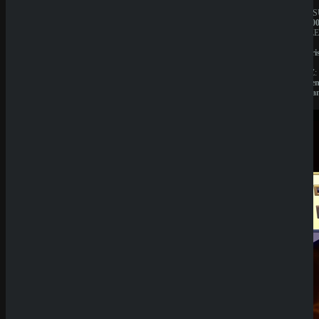
JAHRESUMSATZ:
JAHRES
1.000.000€
1.000.00
BESITZER:
BESITZE
Liernin
Liernin
Enterprises
Enterpri
LTD
LTD
LIZENZ:
LIZENZ:
Komoren
Komore
(Anjouan)
(Anjoua
Neueste
Beiträge
SpinEmpir
e Casino
Review
SpinBetter
Casino
Review
Wyns
Casino