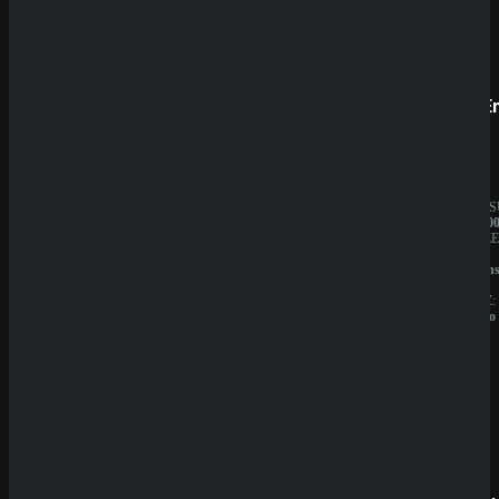
Prestige
SpinE
BESITZER:
JAHRES
Aurevia
10.000.0
IT
BESITZE
Group
GBL
LIZENZ:
Solution
Curacao
N.V.
LIZENZ:
Curacao