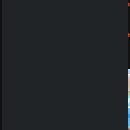
Echtgeldmodus
CryptoRush
Demoversion
200% bis
zu 2.500€
Having issues with
Sun Fire - Hold & Spin
?
Robert99
zu
CryptoRush
200% bis
zu 2.500€
Submit
Sicher dir einen 100% Bonus bis 500€ und spiele
Sun Fire - Hold & Spin
News
Try Our Featured Games
SpinEmpire Casino
Review
8. Januar 2026
SpinBetter Casino
Review
22. Dezember
2025
Wyns Casino Revie
30. September
2025
QuickWin Casino
Review